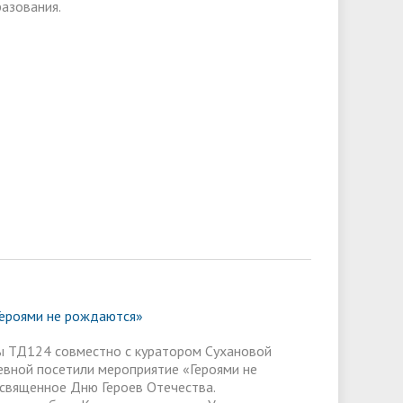
азования.
ероями не рождаются»
ы ТД124 совместно с куратором Сухановой
ной посетили мероприятие «Героями не
священное Дню Героев Отечества.