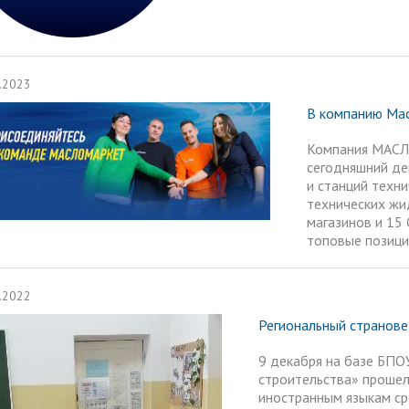
ма цифровизации общего
ания
.2023
В компанию Мас
Компания МАСЛО
сегодняшний де
и станций техн
технических жи
магазинов и 15
топовые позици
.2022
Региональный странове
9 декабря на базе БПО
строительства» прошел
иностранным языкам ср