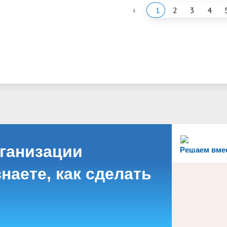
‹
1
2
3
4
рганизации
Решаем вме
наете, как сделать