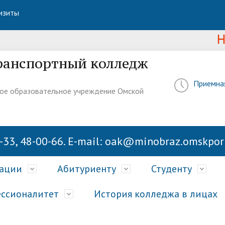
изиты
Новост
ранспортный колледж
Приемна
ое образовательное учреждение Омской
-33, 48-00-66. E-mail: oak@minobraz.omskport
зации
Абитуриенту
Студенту
ссионалитет
История колледжа в лицах