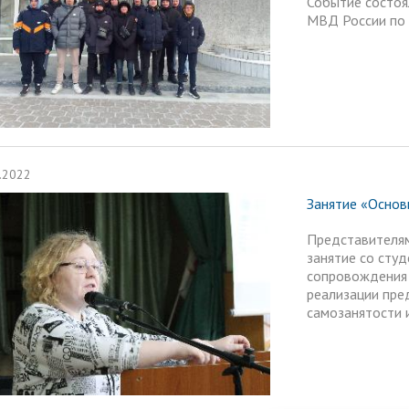
Событие состоя
МВД России по 
.2022
Занятие «Основ
Представителя
занятие со сту
сопровождения 
реализации пре
самозанятости 