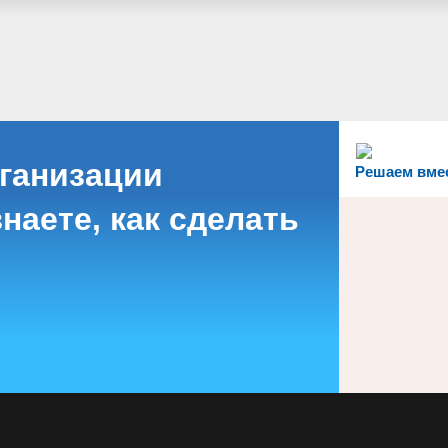
рганизации
Решаем вме
наете, как сделать