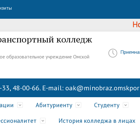
изиты
Новост
ранспортный колледж
Приемна
ое образовательное учреждение Омской
-33, 48-00-66. E-mail: oak@minobraz.omskport
зации
Абитуриенту
Студенту
ссионалитет
История колледжа в лицах