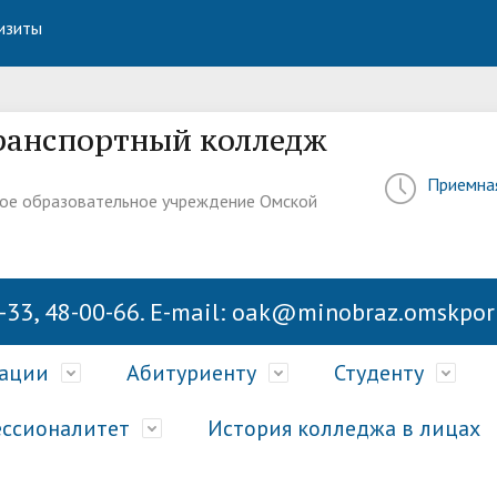
изиты
ранспортный колледж
Приемна
ое образовательное учреждение Омской
-33, 48-00-66. E-mail: oak@minobraz.omskport
зации
Абитуриенту
Студенту
ссионалитет
История колледжа в лицах