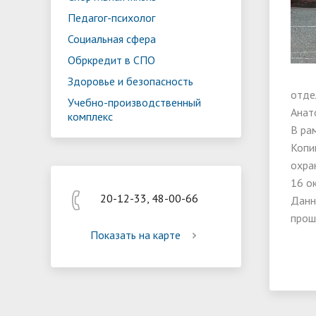
Реализация мероприятий
Програм
Педагог-психолог
"Цифровая образовательная среда
образов
Социальная сфера
Обркредит в СПО
Здоровье и безопасность
отде
Учебно-производственный
Анат
комплекс
В ра
Копи
охра
16 о
20-12-33, 48-00-66
Данн
прош
Показать на карте