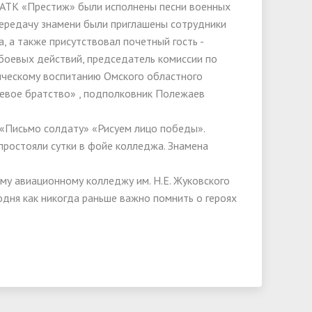
 АТК «Престиж» были исполнены песни военных
передачу знамени были приглашены сотрудники
, а также присутствовал почетный гость -
боевых действий, председатель комиссии по
ческому воспитанию Омского областного
евое братство» , подполковник Полежаев
 «Письмо солдату» «Рисуем лицо победы».
простояли сутки в фойе колледжа. Знамена
у авиационному колледжу им. Н.Е. Жуковского
годня как никогда раньше важно помнить о героях