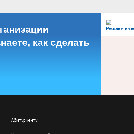
рганизации
Решаем вме
наете, как сделать
Абитуриенту