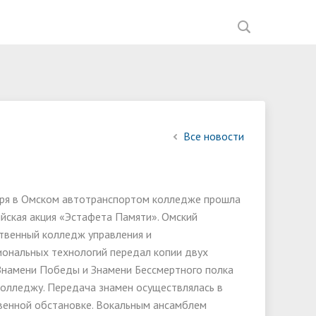
ния
Документы
Перечень документов,
Мастерские ИНФО-Рум
Список партнеров
Введение обновленных ФГОС
Фотогалерея
Управляющая компания
ией
необходимых для приема на
ное
Образование
Научно-исследовательская работа
Вакансии
Наставничество
В помощь мастеру ПО
обучение,
ва
Материально-техническое
Спортивный клуб "Атлант"
Анализ анкетирования
Все новости
Общежития
обеспечение и оснащённость
работодателей 2023-2024 год
Обркредит в СПО
образовательного процесса.
Приказы о зачислении
Доступная среда
бря в Омском автотранспортом колледже прошла
Рейтинг абитуриентов
йская акция «Эстафета Памяти». Омский
Вакантные места для приёма
твенный колледж управления и
(перевода) обучающихся
ональных технологий передал копии двух
Знамени Победы и Знамени Бессмертного полка
Организация питания в
олледжу. Передача знамен осуществлялась в
образовательной деятельности
венной обстановке. Вокальным ансамблем