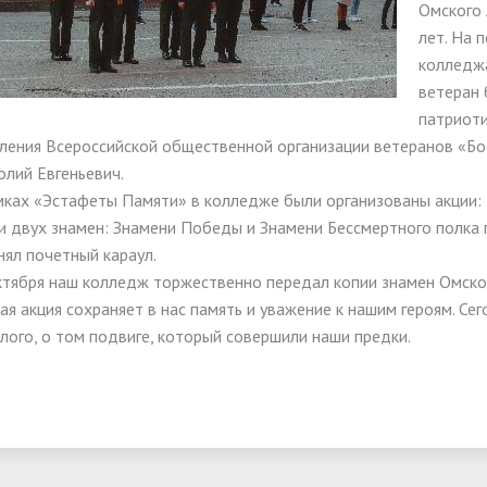
Омского
ма цифровизации общего
лет. На 
ания
колледжа
ветеран 
патриоти
ления Всероссийской общественной организации ветеранов «Бо
олий Евгеньевич.
мках «Эстафеты Памяти» в колледже были организованы акции:
и двух знамен: Знамени Победы и Знамени Бессмертного полка 
нял почетный караул.
ктября наш колледж торжественно передал копии знамен Омском
ая акция сохраняет в нас память и уважение к нашим героям. Се
лого, о том подвиге, который совершили наши предки.