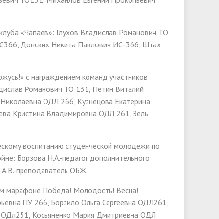
ьевич ТО131, Михайлов Евгений Прокопьевич
 клуба «Чапаев»: Глухов Владислав Романович ТО
ИС366, Донских Никита Павлович ИС-366, Штах
оржусь!» с награждением команд участников
дислав Романович ТО 131, Петин Виталий
 Николаевна ОДЛ 266, Кузнецова Екатерина
ева Кристина Владимировна ОДЛ 261, Зель
ческому воспитанию студенческой молодежи по
не: Борзова Н.А.-педагог дополнительного
 А.В.-преподаватель ОБЖ.
ком марафоне Победа! Молодость! Весна!
рьевна ПУ 266, Борзило Ольга Сергеевна ОДЛ261,
а ОДл251, Косьяненко Мария Дмитриевна ОДЛ