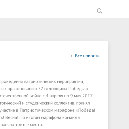
ния
Документы
Перечень документов,
Мастерские ИНФО-Рум
Список партнеров
Введение обновленных ФГОС
Фотогалерея
Управляющая компания
ией
необходимых для приема на
ное
Образование
Научно-исследовательская работа
Вакансии
Наставничество
В помощь мастеру ПО
обучение,
ва
Материально-техническое
Спортивный клуб "Атлант"
Анализ анкетирования
Все новости
Общежития
обеспечение и оснащённость
работодателей 2023-2024 год
Обркредит в СПО
образовательного процесса.
Приказы о зачислении
Доступная среда
проведения патриотических мероприятий,
Рейтинг абитуриентов
ных празднованию 72 годовщины Победы в
Вакантные места для приёма
течественной войне с 4 апреля по 9 мая 2017
(перевода) обучающихся
гогический и студенческий коллектив, принял
 участие в Патриотическом марафоне «Победа!
Организация питания в
ь! Весна! По итогам марафона команда
образовательной деятельности
заняла третье место.