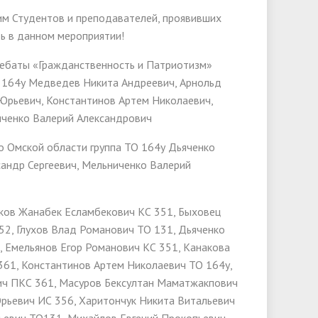
им Студентов и преподавателей, проявивших
ь в данном мероприятии!
Дебаты «Гражданственность и Патриотизм»
О 164у Медведев Никита Андреевич, Арнольд
Юрьевич, Константинов Артем Николаевич,
иченко Валерий Александрович
по Омской области группа ТО 164у Дьяченко
сандр Сергеевич, Мельниченко Валерий
уков Жанабек Есламбекович КС 351, Быховец
52, Глухов Влад Романович ТО 131, Дьяченко
, Емельянов Егор Романович КС 351, Канакова
61, Константинов Артем Николаевич ТО 164у,
ич ПКС 361, Масуров Бексултан Маматжакпович
рьевич ИС 356, Харитончук Никита Витальевич