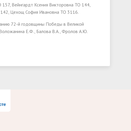
 157, Вейнгардт Ксения Викторовна ТО 144,
Э 142, Цехощ София Ивановна ТО 3116.
ованию 72-й годовщины Победы в Великой
Воложанина Е.Ф., Балова В.А., Фролов А.Ю.
сте