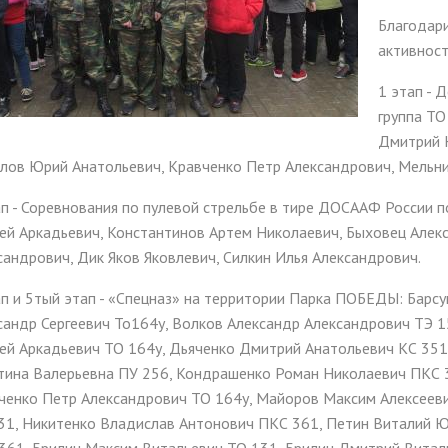
ма цифровизации общего
Благодар
ания
активност
1 этап - 
группа Т
Дмитрий 
лов Юрий Анатольевич, Кравченко Петр Александрович, Мельн
ап - Соревнования по пулевой стрельбе в тире ДОСААФ России 
ей Аркадьевич, Константинов Артем Николаевич, Быховец Алек
сандрович, Дик Яков Яковлевич, Силкин Илья Александрович.
ап и 5тый этап - «Спецназ» на территории Парка ПОБЕДЫ: Барс
сандр Сергеевич То164у, Волков Александр Александрович ТЭ 1
ей Аркадьевич ТО 164у, Дьяченко Дмитрий Анатольевич КС 351
тина Валерьевна ПУ 256, Кондрашенко Роман Николаевич ПКС 3
ченко Петр Александрович ТО 164у, Майоров Максим Алексеев
31, Никитенко Владислав Антонович ПКС 361, Петин Виталий Ю