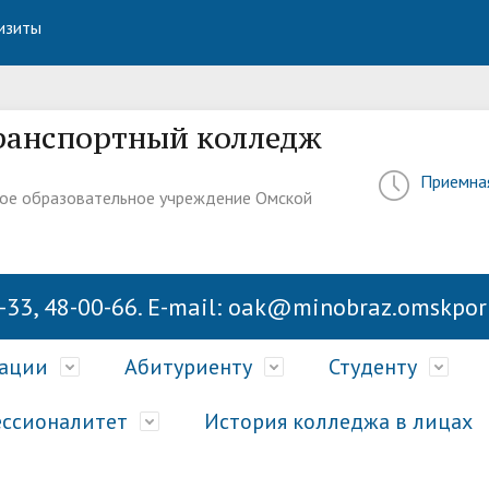
изиты
ранспортный колледж
Приемна
ое образовательное учреждение Омской
-33, 48-00-66. E-mail: oak@minobraz.omskport
зации
Абитуриенту
Студенту
ссионалитет
История колледжа в лицах