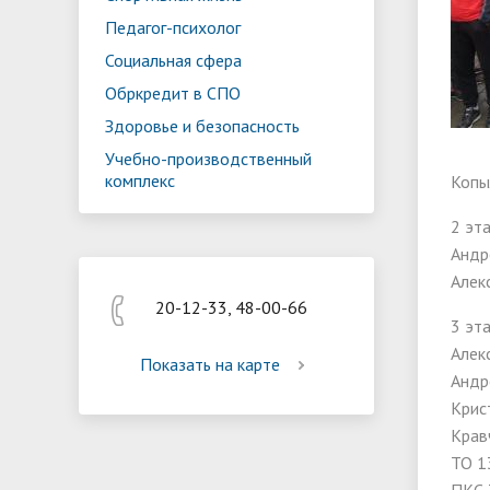
Реализация мероприятий
Програм
Педагог-психолог
"Цифровая образовательная среда
образов
Социальная сфера
Обркредит в СПО
Здоровье и безопасность
Учебно-производственный
комплекс
Копы
2 эт
Андр
Алек
20-12-33, 48-00-66
3 эт
Алек
Показать на карте
Андр
Крис
Крав
ТО 1