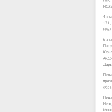
ПКС 
ИС35
4 эт
131,
Илья
6 эт
Патр
Юрье
Андр
Дарь
Педа
праз
обра
Педа
Него
Мини