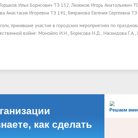
 Горшков Илья Борисович ТЭ 152, Лизюков Игорь Анатольевич ТО
ва Анастасия Игоревна ТЭ 141, Гимранова Евгения Сергеевна Т
гоги, принявшие участие в городских мероприятиях по праздн
ественной войне: Монойло И.Н., Борисова Н.Д., Наскидова Г.А., 
рганизации
Решаем вме
наете, как сделать