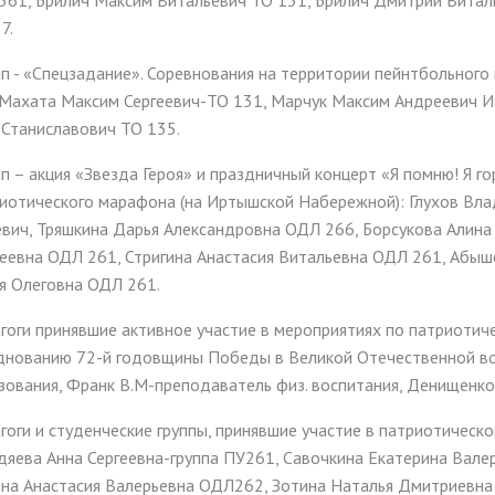
361, Брилич Максим Витальевич ТО 131, Брилич Дмитрий Витал
7.
ап - «Спецзадание». Соревнования на территории пейнтбольного
 Махата Максим Сергеевич-ТО 131, Марчук Максим Андреевич 
 Станиславович ТО 135.
ап – акция «Звезда Героя» и праздничный концерт «Я помню! Я г
иотического марафона (на Иртышской Набережной): Глухов Вла
вич, Тряшкина Дарья Александровна ОДЛ 266, Борсукова Алина
еевна ОДЛ 261, Стригина Анастасия Витальевна ОДЛ 261, Абыш
я Олеговна ОДЛ 261.
гоги принявшие активное участие в мероприятиях по патриоти
днованию 72-й годовщины Победы в Великой Отечественной вой
зования, Франк В.М-преподаватель физ. воспитания, Денищенко
гоги и студенческие группы, принявшие участие в патриотичес
дяева Анна Сергеевна-группа ПУ261, Савочкина Екатерина Вале
на Анастасия Валерьевна ОДЛ262, Зотина Наталья Дмитриевн