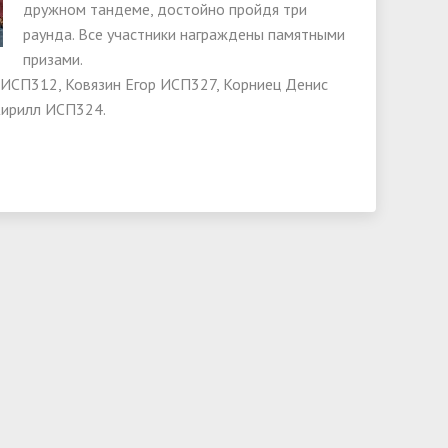
дружном тандеме, достойно пройдя три
раунда. Все участники награждены памятными
призами.
 ИСП312, Ковязин Егор ИСП327, Корниец Денис
Кирилл ИСП324.