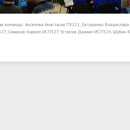
ма цифровизации общего
ания
ав команды: Аксенова Анастасия ПУ221, Евтушенко Владислава
27, Смирнов Кирилл ИСП327, Устюгов Даниил ИСП324, Шубин 