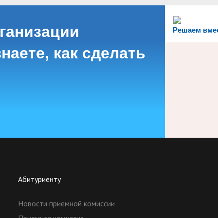
рганизации
Решаем вме
наете, как сделать
Абитуриенту
Новости приемной комиссии