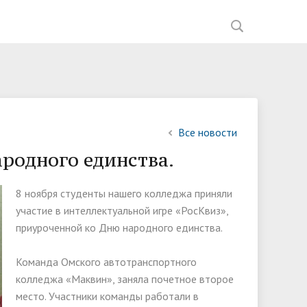
ния
Документы
Перечень документов,
Мастерские ИНФО-Рум
Список партнеров
Введение обновленных ФГОС
Фотогалерея
Управляющая компания
ией
необходимых для приема на
ное
Образование
Научно-исследовательская работа
Вакансии
Наставничество
В помощь мастеру ПО
обучение,
ва
Материально-техническое
Спортивный клуб "Атлант"
Анализ анкетирования
Все новости
Общежития
обеспечение и оснащённость
работодателей 2023-2024 год
родного единства.
Обркредит в СПО
образовательного процесса.
Приказы о зачислении
Доступная среда
8 ноября студенты нашего колледжа приняли
Рейтинг абитуриентов
участие в интеллектуальной игре «РосКвиз»,
Вакантные места для приёма
приуроченной ко Дню народного единства.
(перевода) обучающихся
Команда Омского автотранспортного
Организация питания в
колледжа «Маквин», заняла почетное второе
образовательной деятельности
место. Участники команды работали в