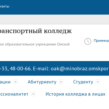
изиты
ранспортный колледж
Приемна
ое образовательное учреждение Омской
-33, 48-00-66. E-mail: oak@minobraz.omskport
зации
Абитуриенту
Студенту
ссионалитет
История колледжа в лицах