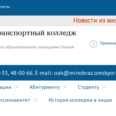
изиты
Новости из жизни 
ранспортный колледж
Приемна
ое образовательное учреждение Омской
-33, 48-00-66. E-mail: oak@minobraz.omskport
зации
Абитуриенту
Студенту
ссионалитет
История колледжа в лицах