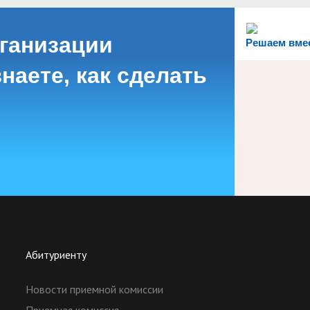
рганизации
Решаем вме
наете, как сделать
Абитуриенту
Новости приемной комиссии