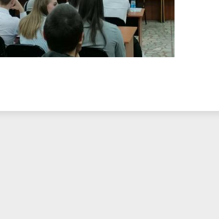
ма цифровизации общего
ания