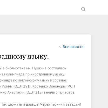
ния
Документы
Перечень документов,
Мастерские ИНФО-Рум
Список партнеров
Введение обновленных ФГОС
Фотогалерея
Управляющая компания
ией
необходимых для приема на
ное
Образование
Научно-исследовательская работа
Вакансии
Наставничество
В помощь мастеру ПО
обучение,
ва
Материально-техническое
Спортивный клуб "Атлант"
Анализ анкетирования
Все новости
Общежития
обеспечение и оснащённость
работодателей 2023-2024 год
ранному языку.
Обркредит в СПО
образовательного процесса.
Приказы о зачислении
Доступная среда
2 в библиотеке им. Пушкина состоялась
Рейтинг абитуриентов
ная олимпиада по иностранному языку.
Вакантные места для приёма
оманда по английскому языку в составе:
(перевода) обучающихся
 Ирины (ОДЛ 291), Костенко Элеоноры (ИСП
енко Анастасии (ОДЛ 212) заняла 3 призовое
Организация питания в
образовательной деятельности
Так держать и дальше! Через тернии к звездам!