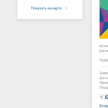
Реализация мероприятий
Програм
Показать на карте
"Цифровая образовательная среда
образов
музы
расш
Побе
Заяв
Даты
Прие
Подр
Возв