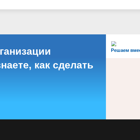
рганизации
Решаем вме
наете, как сделать