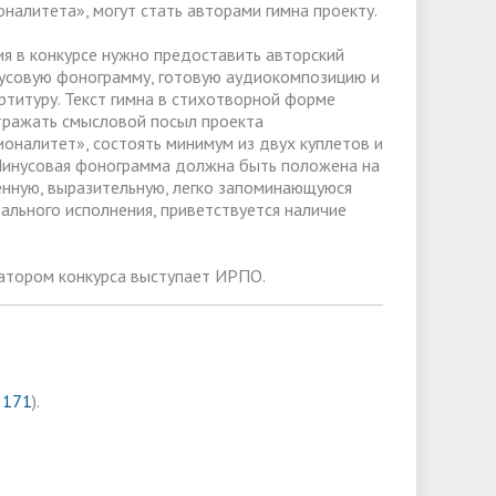
налитета», могут стать авторами гимна проекту.
ия в конкурсе нужно предоставить авторский
нусовую фонограмму, готовую аудиокомпозицию и
ртитуру. Текст гимна в стихотворной форме
ражать смысловой посыл проекта
оналитет», состоять минимум из двух куплетов и
Минусовая фонограмма должна быть положена на
нную, выразительную, легко запоминающуюся
тального исполнения, приветствуется наличие
затором конкурса выступает ИРПО.
2171
).