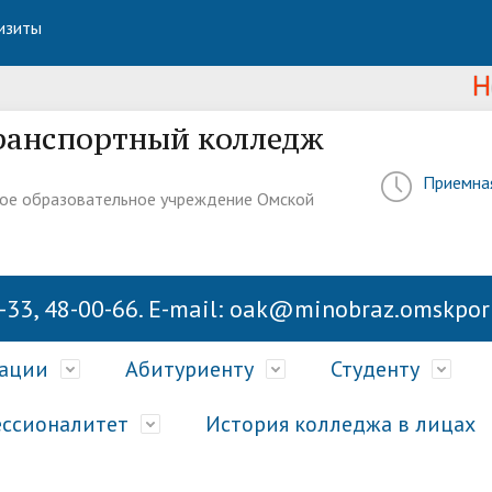
изиты
Новос
ранспортный колледж
Приемна
ое образовательное учреждение Омской
-33, 48-00-66. E-mail: oak@minobraz.omskport
зации
Абитуриенту
Студенту
ссионалитет
История колледжа в лицах