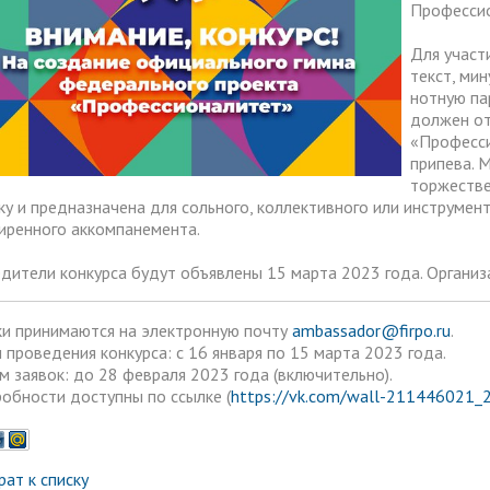
Профессио
ма цифровизации общего
ания
Для участ
текст, ми
нотную па
должен от
«Професси
припева. 
торжестве
ку и предназначена для сольного, коллективного или инструмен
иренного аккомпанемента.
дители конкурса будут объявлены 15 марта 2023 года. Органи
ки принимаются на электронную почту
ambassador@firpo.ru
.
 проведения конкурса: с 16 января по 15 марта 2023 года.
м заявок: до 28 февраля 2023 года (включительно).
обности доступны по ссылке (
https://vk.com/wall-211446021_
рат к списку