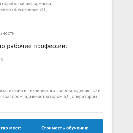
й обработки информации;
много обеспечения ИТ;
льности
но рабочие профессии:
н;
рматизации и технического сопровождения ПО и
инистратором, администратором БД, оператором
тво мест:
Стоимость обучения: