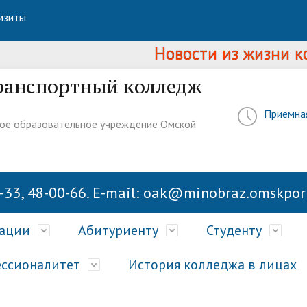
изиты
Новости из жизни колле
ранспортный колледж
Приемна
ое образовательное учреждение Омской
-33, 48-00-66. E-mail: oak@minobraz.omskport
зации
Абитуриенту
Студенту
ссионалитет
История колледжа в лицах