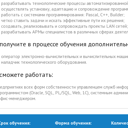
разрабатывать технологические процессы автоматизированно
ма цифровизации общего
осуществлять установку, адаптацию и сопровождение програм
ания
работать с системами программирования: Pascal, C++, Builder;
четко ставить задачи и искать эффективные пути их решения;
создавать, реализовывать и сопровождать проекты LAN сетей;
разрабатывать АРМы специалистов в различных сферах деяте
получите в процессе обучения дополнитель
оператор электронно-вычислительных и вычислительных маши
наладчик технологического оборудования.
сможете работать:
редприятиях всех форм собственности управленцем служб инфо
программистом (Oracle, SQL, PL/SQL, Web, 1С), системным адм
офис-менеджером.
Срок обучения:
Форма обучения:
Количес