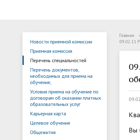
Страница директора
Новости приемной комиссии
Учебная деятельность
Профориентация и
Методический кабинет
Многофункциональный центр
Новости
Новости
Основны
Приемна
Учебные
Рекомен
Региона
Новост
Реализу
ФП Про
Главная
›
Новости приемной комиссии
09.02.11 
трудоустройство
прикладных квалификаций
резюме
площад
Мастерские 55/23
Видеогалерея
Статистика
Практич
Библиот
Отрасли
Приемная комиссия
докумен
Образовательные стандарты РФ
Информация о приеме обучения в
Локальные акты
Руковод
Как ста
Перечень специальностей
09
Условия приема на обучение по
Карьерн
вуз
ИП
Перечень документов,
Спортивная жизнь
Педагог
договорам об оказании платных
необходимых для приема на
об
Вопросы
Отзывы работодателей
обучение,
образовательных услуг
Здоровье и безопасность
Учебно-
комисси
Условия приема на обучение по
комплек
договорам об оказании платных
09.0
Стипендии и иные виды
Платные
Стоимость обучения
Образов
образовательных услуг
материальной поддержки
Карьерная карта
Ква
Вакансии
Междуна
Целевое обучение
Вы 
Общежития