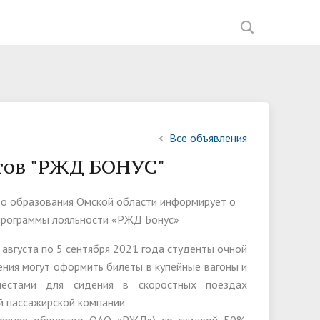
ния
Документы
Перечень документов,
Мастерские ИНФО-Рум
Список партнеров
Введение обновленных ФГОС
Фотогалерея
Управляющая компания
ией
необходимых для приема на
ное
Образование
Научно-исследовательская работа
Вакансии
Наставничество
В помощь мастеру ПО
обучение,
ва
Материально-техническое
Спортивный клуб "Атлант"
Анализ анкетирования
Все объявления
Общежития
обеспечение и оснащённость
работодателей 2023-2024 год
тов "РЖД БОНУС"
Обркредит в СПО
образовательного процесса.
Приказы о зачислении
Доступная среда
о образования Омской области информирует о
Рейтинг абитуриентов
программы лояльности «РЖД Бонус»
Вакантные места для приёма
 августа по 5 сентября 2021 года студенты очной
(перевода) обучающихся
ния могут оформить билеты в купейные вагоны и
Организация питания в
естами для сидения в скоростных поездах
образовательной деятельности
 пассажирской компании