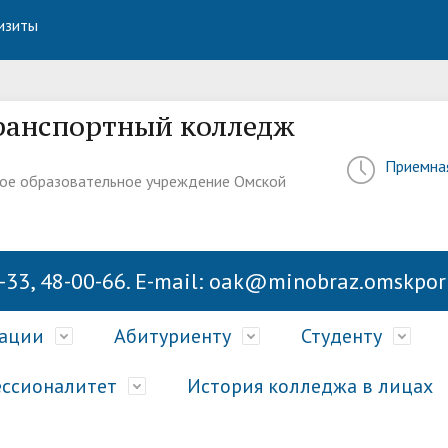
изиты
ранспортный колледж
Приемна
ое образовательное учреждение Омской
-33, 48-00-66. E-mail: oak@minobraz.omskport
зации
Абитуриенту
Студенту
ссионалитет
История колледжа в лицах