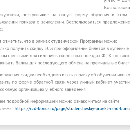
(ФПК – доч
ма цифровизации общего
Воспользо
ания
окурсники, поступившие на очную форму обучения в этом 
ъявлении приказа о зачислении. Воспользоваться предложени
с».
т отметить, что в рамках студенческой Программы можно
олько получить скидку 50% при оформлении билетов в купейные
гоны с местами для сидения в скоростных поездах ФПК, но такж
пливать баллы для последующего обмена на премиальные билет
получения скидки необходимо взять справку об обучении или ко
авить по форме обратной связи через личный кабинет участн
союзную организацию учебного заведения.
лее подробной информацией можно ознакомиться на сайте
раммы:
https://rzd-bonus.ru/page/studencheskiy-proekt-rzhd-bonu