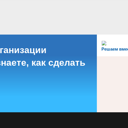
рганизации
Решаем вме
наете, как сделать