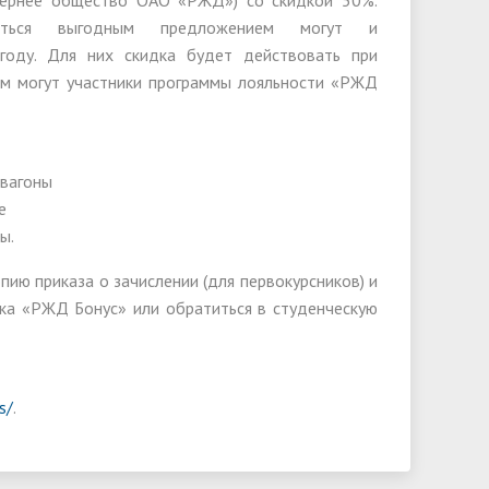
ернее общество ОАО «РЖД») со скидкой 50%.
ваться выгодным предложением могут и
году. Для них скидка будет действовать при
ем могут участники программы лояльности «РЖД
 вагоны
е
ы.
пию приказа о зачислении (для первокурсников) и
ика «РЖД Бонус» или обратиться в студенческую
s/
.