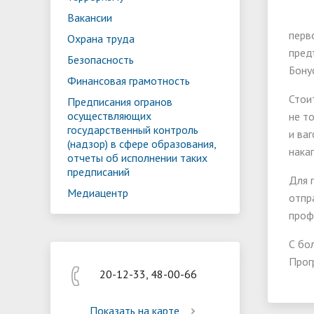
Реализация мероприятий
Програм
Вакансии
"Цифровая образовательная среда
образов
перв
Охрана труда
пред
Безопасность
Бону
Финансовая грамотность
Стои
Предписания огранов
осуществляющих
не т
государственный контроль
и ва
(надзор) в сфере образования,
нака
отчеты об исполнении таких
предписаний
Для 
Медиацентр
отпр
проф
С бо
Прог
20-12-33, 48-00-66
Показать на карте