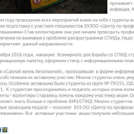
проживает 
ма цифровизации общего
инфекция, 
ания
ом году проведение всех мероприятий взяли на себя студенты-
ли подготовку с участием специалистов БУЗОО «Центр по проф
леваниями» Став волонтерами они уже начали проводить профил
лечения их внимания к проблеме распространения СПИДа. Надо 
приятиям данной направленности.
оября 2016 года, накануне Всемирного дня борьбы со СПИД с
рмационную палатку, оформили стенд с информационными плак
я «Сделай жизнь безопасной», проходившая в форме информац
особствовала их активному участию. Многие студенты очень ув
осы. Особенно активными были студенты из групп № ПУ251, ОД
1. К студентам присоединились и педагоги, которых очень вол
енты - волонтеры старались помочь каждому участнику акции. О
желает знать больше о проблеме ВИЧ/СПИД. Многих студентов 
рые проводила педагог – психолог БУЗ ОО «Центр по профила
леваниями». Все активные участники акции получили небольшие