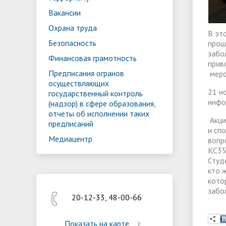
Реализация мероприятий
Програм
Вакансии
"Цифровая образовательная среда
образов
Охрана труда
В эт
Безопасность
прош
забо
Финансовая грамотность
прив
Предписания огранов
меро
осуществляющих
21 н
государственный контроль
инфо
(надзор) в сфере образования,
отчеты об исполнении таких
Акци
предписаний
и сп
Медиацентр
вопр
КС35
Студ
кто 
кото
забо
20-12-33, 48-00-66
Показать на карте