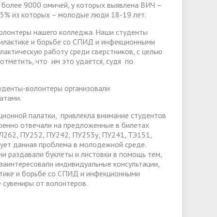
более 9000 омичей, у которых выявлена ВИЧ –
45% из которых – молодые люди 18-19 лет.
волонтеры нашего колледжа. Наши студенты
илактике и борьбе со СПИД и инфекционными
актическую работу среди сверстников, с целью
отметить, что им это удается, судя по
туденты-волонтеры организовали
атами.
ионной палатки, привлекла внимание студентов
еренно отвечали на предложенные в билетах
Л262, ПУ252, ПУ242, ПУ253у, ПУ241, ТЭ151,
нует данная проблема в молодежной среде.
ни раздавали буклеты и листовки в помощь тем,
заинтересовали индивидуальные консультации,
ктике и борьбе со СПИД и инфекционными
 сувениры от волонтеров.