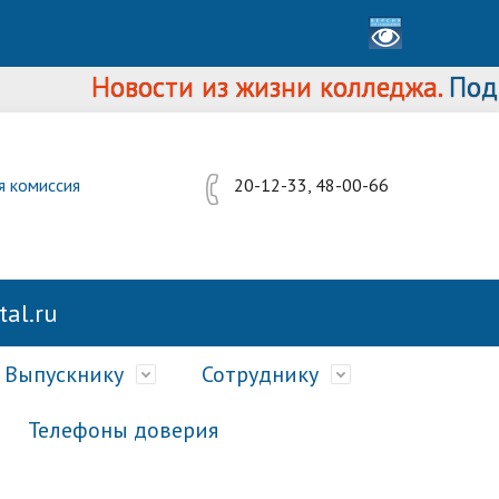
Новости из жизни колледжа.
Подро
я комиссия
20-12-33, 48-00-66
al.ru
Выпускнику
Сотруднику
Телефоны доверия