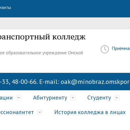
изиты
ранспортный колледж
Приемна
ое образовательное учреждение Омской
-33, 48-00-66. E-mail: oak@minobraz.omskport
зации
Абитуриенту
Студенту
ссионалитет
История колледжа в лицах