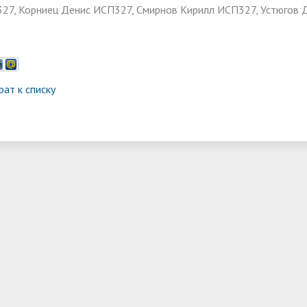
ма цифровизации общего
27, Корниец Денис ИСП327, Смирнов Кирилл ИСП327, Устюгов
ания
рат к списку