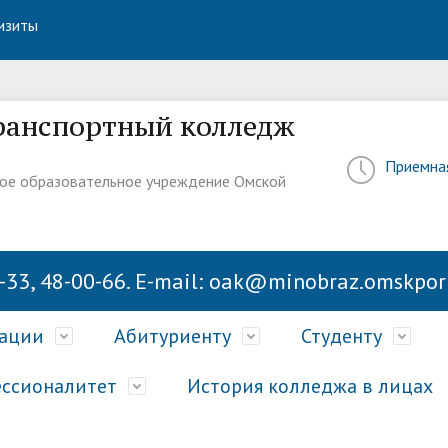
изиты
Н
ранспортный колледж
Приемна
ое образовательное учреждение Омской
-33, 48-00-66. E-mail: oak@minobraz.omskport
зации
Абитуриенту
Студенту
ссионалитет
История колледжа в лицах