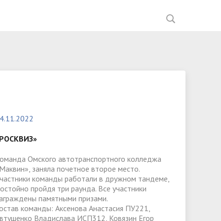
ния
Документы
Перечень документов,
Мастерские ИНФО-Рум
Список партнеров
Введение обновленных ФГОС
Фотогалерея
Управляющая компания
ией
необходимых для приема на
ное
Образование
Научно-исследовательская работа
Вакансии
Наставничество
В помощь мастеру ПО
обучение,
ва
Материально-техническое
Спортивный клуб "Атлант"
Анализ анкетирования
Общежития
обеспечение и оснащённость
работодателей 2023-2024 год
Обркредит в СПО
4.11.2022
образовательного процесса.
Приказы о зачислении
Доступная среда
РОСКВИЗ»
Рейтинг абитуриентов
Вакантные места для приёма
оманда Омского автотранспортного колледжа
Маквин», заняла почетное второе место.
(перевода) обучающихся
частники команды работали в дружном тандеме,
остойно пройдя три раунда. Все участники
Организация питания в
аграждены памятными призами.
образовательной деятельности
остав команды: Аксенова Анастасия ПУ221,
втушенко Владислава ИСП312, Ковязин Егор