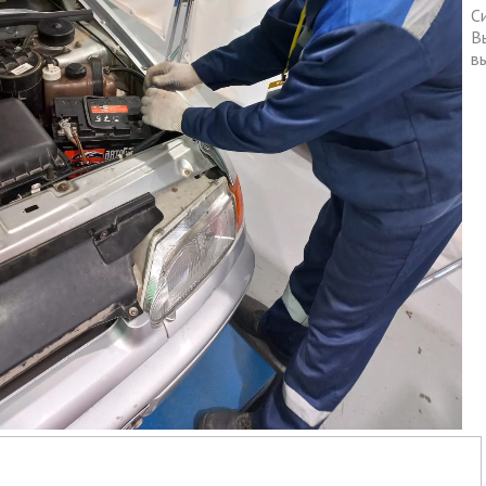
ма цифровизации общего
С
В
ания
в