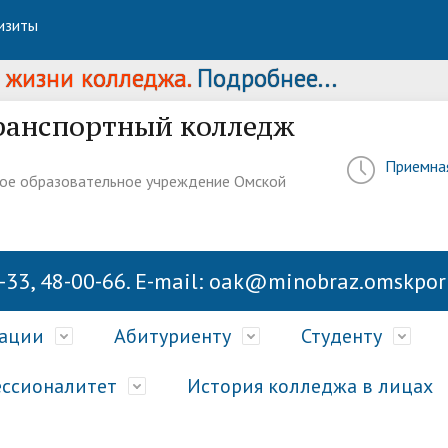
изиты
зни колледжа.
Подробнее...
ранспортный колледж
Приемна
ое образовательное учреждение Омской
-33, 48-00-66. E-mail: oak@minobraz.omskport
зации
Абитуриенту
Студенту
ссионалитет
История колледжа в лицах