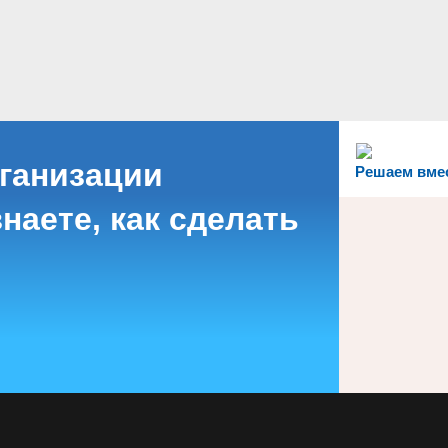
рганизации
Решаем вме
наете, как сделать