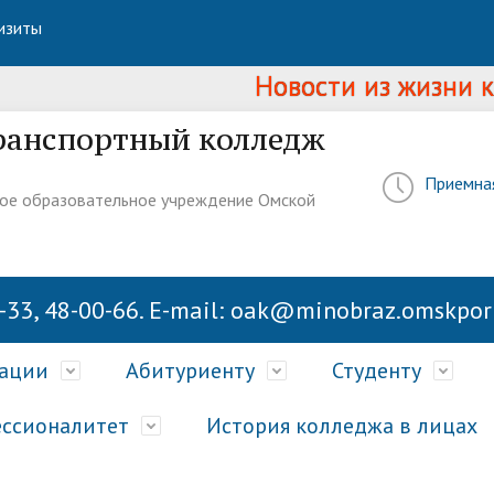
изиты
Новости из жизни колл
ранспортный колледж
Приемна
ое образовательное учреждение Омской
-33, 48-00-66. E-mail: oak@minobraz.omskport
зации
Абитуриенту
Студенту
ссионалитет
История колледжа в лицах