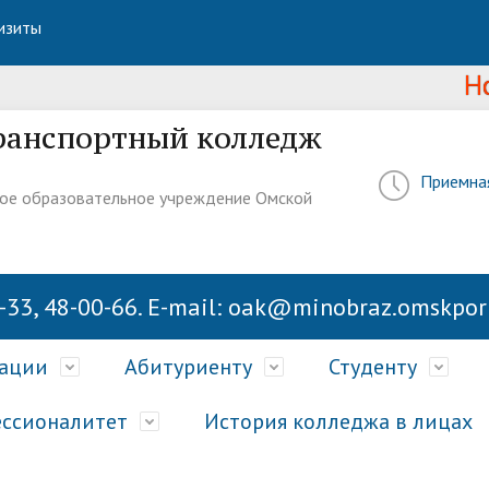
изиты
Новос
ранспортный колледж
Приемна
ое образовательное учреждение Омской
-33, 48-00-66. E-mail: oak@minobraz.omskport
зации
Абитуриенту
Студенту
ссионалитет
История колледжа в лицах