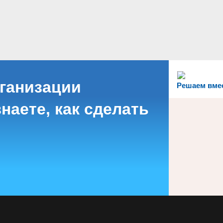
рганизации
Решаем вме
наете, как сделать