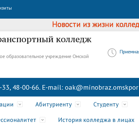
изиты
Новости из жизни колледжа.
По
ранспортный колледж
Приемна
ое образовательное учреждение Омской
-33, 48-00-66. E-mail: oak@minobraz.omskport
зации
Абитуриенту
Студенту
ссионалитет
История колледжа в лицах