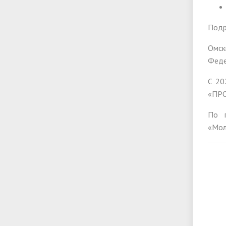
Подр
Омск
Феде
С 20
«ПРО
По п
«Мол