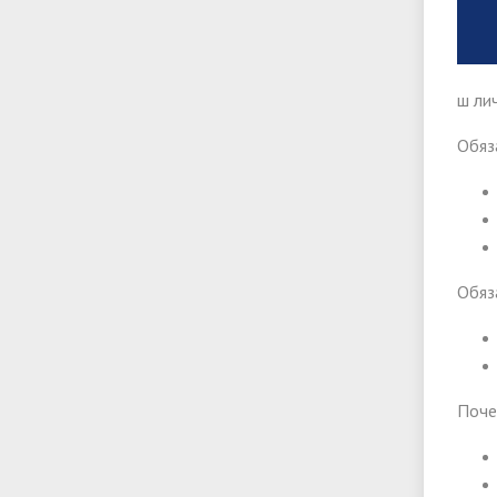
ш ли
Обяз
Обяз
Поче