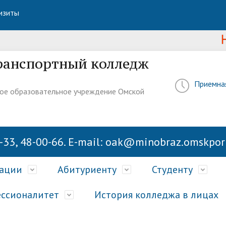
изиты
Новос
ранспортный колледж
Приемна
ое образовательное учреждение Омской
-33, 48-00-66. E-mail: oak@minobraz.omskport
зации
Абитуриенту
Студенту
ссионалитет
История колледжа в лицах