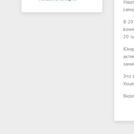
Нацп
само
В 20
воен
20 т
Юнар
акти
зани
Это 
Хоце
Виде