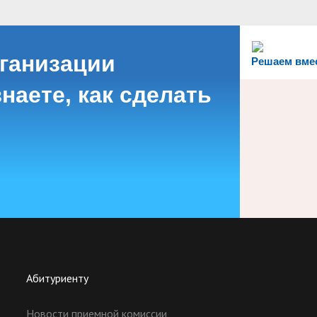
рганизации
Решаем вме
наете, как сделать
Абитуриенту
Новости приемной комиссии