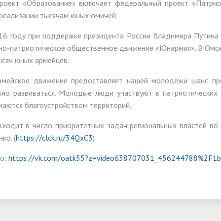
роект «Образование» включает федеральный проект «Патрио
реализации тысячам юных омичей.
16 году при поддержке президента России Владимира Путина
но-патриотическое общественное движение «Юнармия». В Омск
ысяч юных армейцев.
мейское движение предоставляет нашей молодёжи шанс про
вно развиваться. Молодые люди участвуют в патриотических
маются благоустройством территорий.
входит в число приоритетных задач региональных властей во
нко.
(
https://clck.ru/34QxC3
)
о:
https://vk.com/oatk55?z=video638707031_456244788%2F1